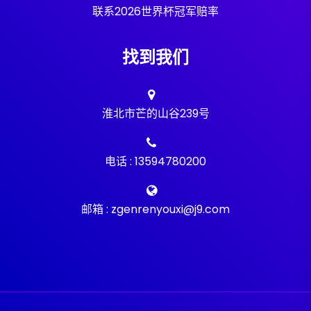
联系2026世界杯冠军赔率
找到我们
淮北市芒的山谷239号
电话 : 13594780200
邮箱 : zgenrenyouxi@j9.com