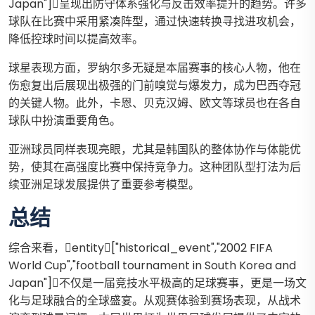
Japan"]呈现出防守体系强化与反击效率提升的趋势。许多
球队在比赛中采用紧凑阵型，通过快速转换寻找进攻机会，
降低控球时间以提高效率。
球星表现方面，罗纳尔多无疑是本届赛事的核心人物，他在
伤愈复出后展现出极强的门前嗅觉与爆发力，成为巴西夺冠
的关键人物。此外，卡恩、贝克汉姆、欧文等球员也在各自
球队中扮演重要角色。
亚洲球员同样表现亮眼，尤其是韩国队的整体协作与体能优
势，使其在高强度比赛中保持竞争力。这种团队型打法为后
续亚洲足球发展提供了重要参考模型。
总结
综合来看，entity["historical_event","2002 FIFA
World Cup","football tournament in South Korea and
Japan"]不仅是一届竞技水平极高的足球赛事，更是一场文
化与足球融合的全球盛宴。从观赛体验到赛场表现，从战术