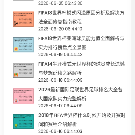
2026-06-25 06:43:30
FIFA18世界杯模式闪退原因分析及解决方
法全面修复指南教程
2026-06-20 06:44:10
FIFA18世界杯亚洲球员能力值全面解析与
实力排行榜盘点全景图
2026-06-19 06:44:43
FIFA14生涯模式无世界杯的球员成长遗憾
与梦想延续之路解析
2026-06-18 06:44:09
2026最新国际足联世界足球排名大全各
大国家队实力完整解析
2026-06-17 06:44:09
2018年FIFA世界杯什么时候开始及开赛时
间和赛程介绍解析
2026-06-16 06:44:03