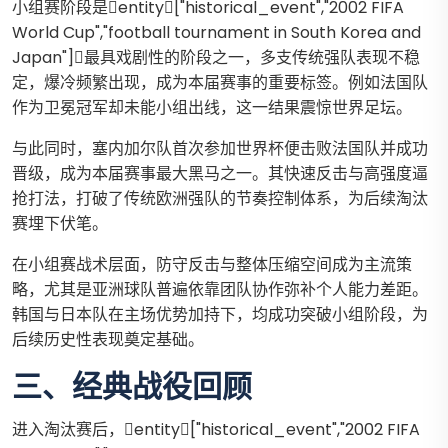
小组赛阶段是entity["historical_event","2002 FIFA
World Cup","football tournament in South Korea and
Japan"]最具戏剧性的阶段之一，多支传统强队表现不稳
定，爆冷频繁出现，成为本届赛事的重要标签。例如法国队
作为卫冕冠军却未能小组出线，这一结果震惊世界足坛。
与此同时，塞内加尔队首次参加世界杯便击败法国队并成功
晋级，成为本届赛事最大黑马之一。其快速反击与高强度逼
抢打法，打破了传统欧洲强队的节奏控制体系，为后续淘汰
赛埋下伏笔。
在小组赛战术层面，防守反击与整体压缩空间成为主流策
略，尤其是亚洲球队普遍依靠团队协作弥补个人能力差距。
韩国与日本队在主场优势加持下，均成功突破小组阶段，为
后续历史性表现奠定基础。
三、经典战役回顾
进入淘汰赛后，entity["historical_event","2002 FIFA