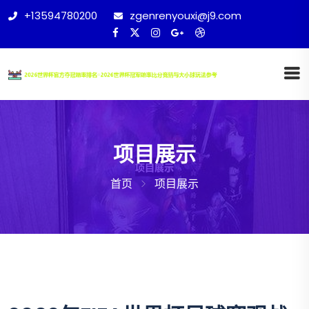
+13594780200
zgenrenyouxi@j9.com
项目展示
首页
项目展示