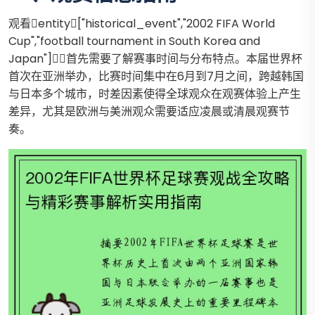
观看entity["historical_event","2002 FIFA World
Cup","football tournament in South Korea and
Japan"]，首先需要了解赛事时间与分布特点。本届世界杯
首次在亚洲举办，比赛时间集中在6月到7月之间，跨越韩国
与日本多个城市，时差因素使得全球观众在观赛体验上产生
差异，尤其是欧洲与美洲观众需要适应凌晨或清晨观赛节
奏。