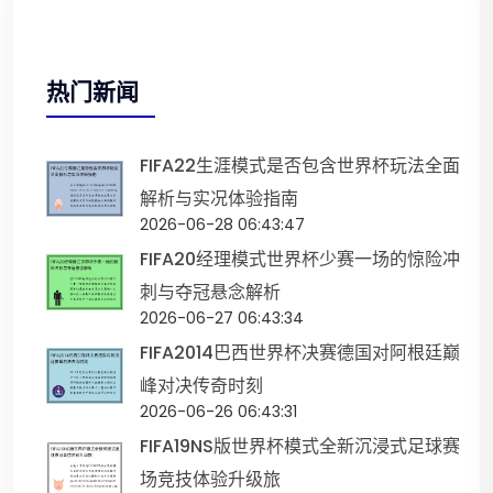
热门新闻
FIFA22生涯模式是否包含世界杯玩法全面
解析与实况体验指南
2026-06-28 06:43:47
FIFA20经理模式世界杯少赛一场的惊险冲
刺与夺冠悬念解析
2026-06-27 06:43:34
FIFA2014巴西世界杯决赛德国对阿根廷巅
峰对决传奇时刻
2026-06-26 06:43:31
FIFA19NS版世界杯模式全新沉浸式足球赛
场竞技体验升级旅