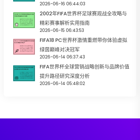
2026-06-16 06:44:03
2002年FIFA世界杯足球赛观战全攻略与
精彩赛事解析实用指南
2026-06-15 06:43:53
FIFA18 PC世界杯激情重燃带你体验虚拟
绿茵巅峰对决冠军
2026-06-14 06:37:43
FIFA世界杯全球营销战略创新与品牌价值
提升路径研究深度分析
2026-06-14 05:48:02