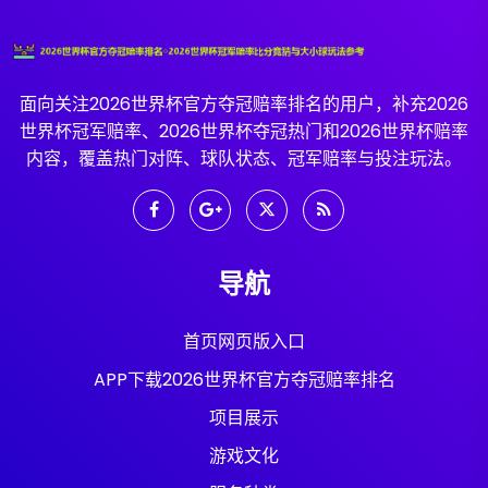
面向关注2026世界杯官方夺冠赔率排名的用户，补充2026
世界杯冠军赔率、2026世界杯夺冠热门和2026世界杯赔率
内容，覆盖热门对阵、球队状态、冠军赔率与投注玩法。
导航
首页网页版入口
APP下载2026世界杯官方夺冠赔率排名
项目展示
游戏文化