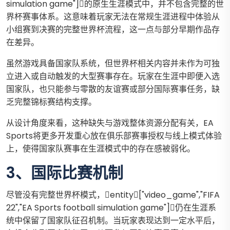
simulation game"]的原生生涯模式中，并不包含完整的世
界杯赛事体系。这意味着玩家无法在常规生涯进程中体验从
小组赛到决赛的完整世界杯流程，这一点与部分早期作品存
在差异。
虽然游戏具备国家队系统，但世界杯相关内容并未作为可独
立进入或自动触发的大型赛事存在。玩家在生涯中即便入选
国家队，也只能参与零散的友谊赛或部分国际赛事任务，缺
乏完整锦标赛结构支撑。
从设计角度来看，这种缺失与游戏整体资源分配有关，EA
Sports将更多开发重心放在俱乐部赛事授权与线上模式体验
上，使得国家队赛事在生涯模式中的存在感被弱化。
3、国际比赛机制
尽管没有完整世界杯模式，entity["video_game","FIFA
22","EA Sports football simulation game"]仍在生涯系
统中保留了国家队征召机制。当玩家表现达到一定水平后，